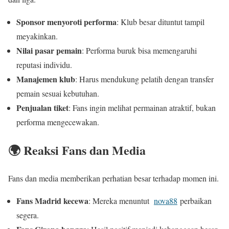
Sponsor menyoroti performa
: Klub besar dituntut tampil
meyakinkan.
Nilai pasar pemain
: Performa buruk bisa memengaruhi
reputasi individu.
Manajemen klub
: Harus mendukung pelatih dengan transfer
pemain sesuai kebutuhan.
Penjualan tiket
: Fans ingin melihat permainan atraktif, bukan
performa mengecewakan.
🌍 Reaksi Fans dan Media
Fans dan media memberikan perhatian besar terhadap momen ini.
Fans Madrid kecewa
: Mereka menuntut
nova88
perbaikan
segera.