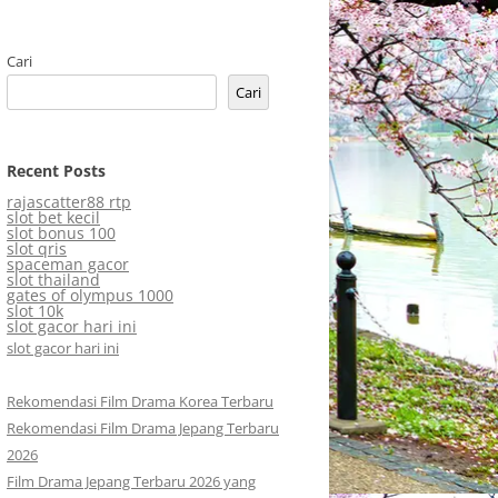
Cari
Cari
Recent Posts
rajascatter88 rtp
slot bet kecil
slot bonus 100
slot qris
spaceman gacor
slot thailand
gates of olympus 1000
slot 10k
slot gacor hari ini
slot gacor hari ini
Rekomendasi Film Drama Korea Terbaru
Rekomendasi Film Drama Jepang Terbaru
2026
Film Drama Jepang Terbaru 2026 yang