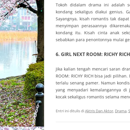
Tokoh didalam drama ini adalah se
kondang sekaligus diakui genius. Ga
Sayangnya, kisah romantis tak dapat 
menyimpan perasaannya dikarenaka
kondang itu. Kisah cinta anak sek
sebabkan para penontonnya mulai g
6. GIRL NEXT ROOM: RICHY RICH
Jika kalian tengah mencari saran dr
ROOM: RICHY RICH bisa jadi pilihan.
terlalu senang pamer. Namun kondisi
yang menyadari kemalangannya di j
kocak sekaligus romantis selama men
Entri ini ditulis di
Aktris Dan Aktor
,
Drama
,