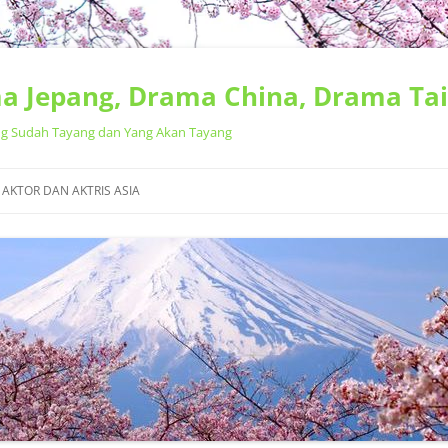
a Jepang, Drama China, Drama Ta
ng Sudah Tayang dan Yang Akan Tayang
AKTOR DAN AKTRIS ASIA