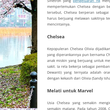
Sinetron yang
pengeluaran hk
menga
mempertemukan Chelsea dengan bela
tersebut, Chelsea berperan sebagai
harus berjuang melawan sakitnya ter
mencintainya.
Chelsea
Kepopuleran Chelsea Olivia dijadikan
yang diperankannya pun bernama Che
anak miskin yang berjuang untuk m
sakit. Ia rela bekerja sebagai pemba
Dewanti) yang ternyata adalah ora
dengan kekasih dari Olivia (Sandy Ish
Melati untuk Marvel
Usia Chelsea yang semakin meng
semakin matang. Pada tahun 2008, C