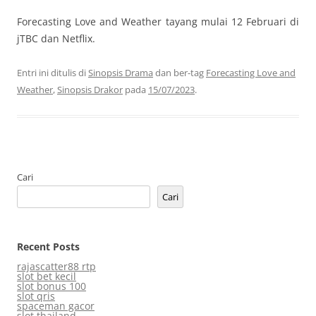
Forecasting Love and Weather tayang mulai 12 Februari di
jTBC dan Netflix.
Entri ini ditulis di
Sinopsis Drama
dan ber-tag
Forecasting Love and
Weather
,
Sinopsis Drakor
pada
15/07/2023
.
Cari
Cari
Recent Posts
rajascatter88 rtp
slot bet kecil
slot bonus 100
slot qris
spaceman gacor
slot thailand