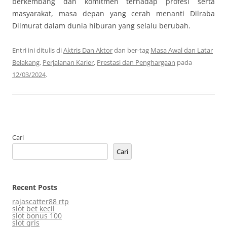
berkembang dan komitmen terhadap profesi serta
masyarakat, masa depan yang cerah menanti Dilraba
Dilmurat dalam dunia hiburan yang selalu berubah.
Entri ini ditulis di
Aktris Dan Aktor
dan ber-tag
Masa Awal dan Latar
Belakang
,
Perjalanan Karier
,
Prestasi dan Penghargaan
pada
12/03/2024
.
Cari
Cari
Recent Posts
rajascatter88 rtp
slot bet kecil
slot bonus 100
slot qris