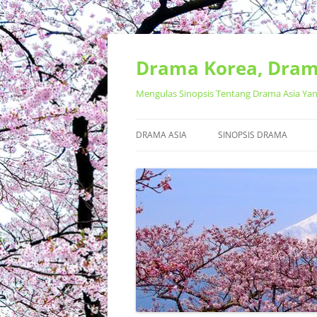
Langsung
ke
isi
Drama Korea, Dram
Mengulas Sinopsis Tentang Drama Asia Ya
DRAMA ASIA
SINOPSIS DRAMA