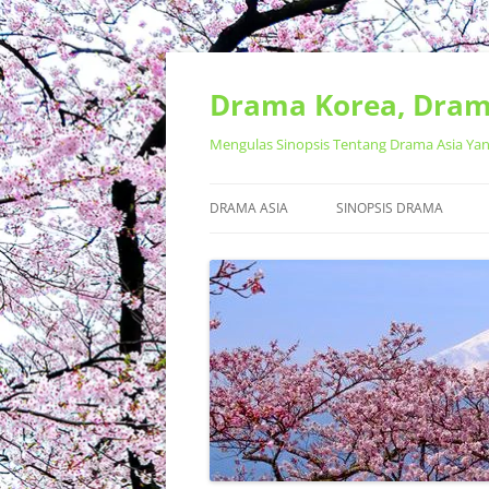
Langsung
ke
isi
Drama Korea, Dram
Mengulas Sinopsis Tentang Drama Asia Ya
DRAMA ASIA
SINOPSIS DRAMA