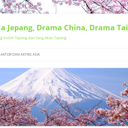
a Jepang, Drama China, Drama Ta
ng Sudah Tayang dan Yang Akan Tayang
AKTOR DAN AKTRIS ASIA