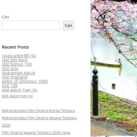
Cari
Cari
Recent Posts
rajascatter88 rtp
slot bet kecil
slot bonus 100
slot qris
spaceman gacor
slot thailand
gates of olympus 1000
slot 10k
slot gacor hari ini
slot gacor hari ini
Rekomendasi Film Drama Korea Terbaru
Rekomendasi Film Drama Jepang Terbaru
2026
Film Drama Jepang Terbaru 2026 yang