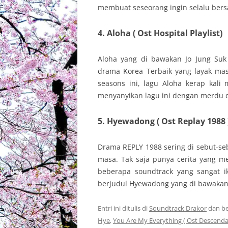
membuat seseorang ingin selalu ber
4. Aloha ( Ost Hospital Playlist)
Aloha yang di bawakan Jo Jung Suk
drama Korea Terbaik yang layak masu
seasons ini, lagu Aloha kerap kali
menyanyikan lagu ini dengan merdu d
5. Hyewadong ( Ost Replay 1988 
Drama REPLY 1988 sering di sebut-se
masa. Tak saja punya cerita yang 
beberapa soundtrack yang sangat ik
berjudul Hyewadong yang di bawakan
Entri ini ditulis di
Soundtrack Drakor
dan be
Hye
,
You Are My Everything ( Ost Descenda