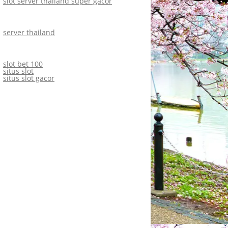
slot server thailand super gacor
server thailand
slot bet 100
situs slot
situs slot gacor