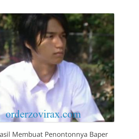
asil Membuat Penontonnya Baper