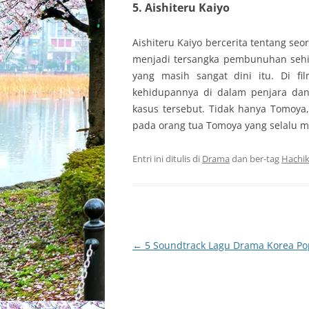
5. Aishiteru Kaiyo
Aishiteru Kaiyo bercerita tentang se
menjadi tersangka pembunuhan sehin
yang masih sangat dini itu. Di fi
kehidupannya di dalam penjara dan
kasus tersebut. Tidak hanya Tomoy
pada orang tua Tomoya yang selalu 
Entri ini ditulis di
Drama
dan ber-tag
Hachi
Navigasi
←
5 Soundtrack Lagu Drama Korea Po
Tulisan