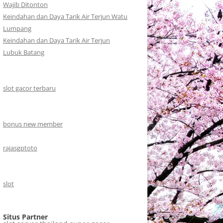
Wajib Ditonton
Keindahan dan Daya Tarik Air Terjun Watu
Lumpang
Keindahan dan Daya Tarik Air Terjun
Lubuk Batang
slot gacor terbaru
bonus new member
rajasgptoto
slot
Situs Partner