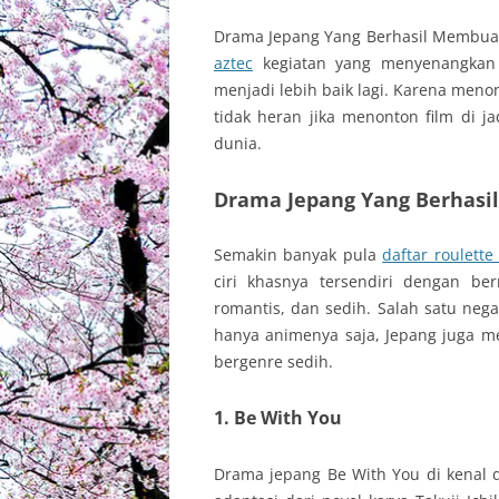
Drama Jepang Yang Berhasil Membuat
aztec
kegiatan yang menyenangkan
menjadi lebih baik lagi. Karena meno
tidak heran jika menonton film di j
dunia.
Drama Jepang Yang Berhas
Semakin banyak pula
daftar roulette
ciri khasnya tersendiri dengan be
romantis, dan sedih. Salah satu nega
hanya animenya saja, Jepang juga mem
bergenre sedih.
1. Be With You
Drama jepang Be With You di kenal d