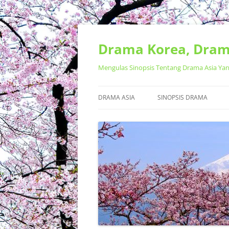
Langsung
ke
isi
Drama Korea, Dram
Mengulas Sinopsis Tentang Drama Asia Ya
DRAMA ASIA
SINOPSIS DRAMA