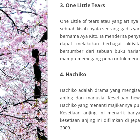
3. One Little Tears
One Little of tears atau yang artinya
sebuah kisah nyata seorang gadis yan
bernama Aya Kito. Ia menderita penya
dapat melakukan berbagai aktivit
bersumber dari sebuah buku harian
mampu memegang pena untuk menulis
4. Hachiko
Hachiko adalah drama yang mengis
anjing dan manusia. Kesetiaan hew
Hachiko yang menanti majikannya pula
Kesetiaan anjing ini menarik bany
kesetiaan anjing ini difilmkan di Je
2009.