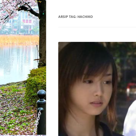
ARSIP TAG:
HACHIKO