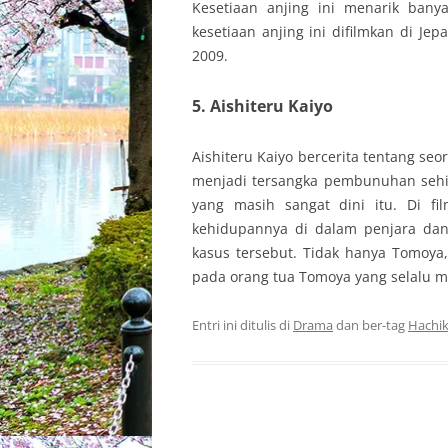
Kesetiaan anjing ini menarik bany
kesetiaan anjing ini difilmkan di Je
2009.
5. Aishiteru Kaiyo
Aishiteru Kaiyo bercerita tentang se
menjadi tersangka pembunuhan sehin
yang masih sangat dini itu. Di fi
kehidupannya di dalam penjara dan
kasus tersebut. Tidak hanya Tomoy
pada orang tua Tomoya yang selalu 
Entri ini ditulis di
Drama
dan ber-tag
Hachi