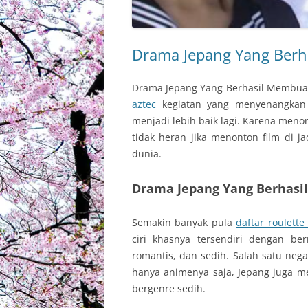
Drama Jepang Yang Berh
Drama Jepang Yang Berhasil Membuat
aztec
kegiatan yang menyenangkan
menjadi lebih baik lagi. Karena meno
tidak heran jika menonton film di j
dunia.
Drama Jepang Yang Berhas
Semakin banyak pula
daftar roulette
ciri khasnya tersendiri dengan be
romantis, dan sedih. Salah satu nega
hanya animenya saja, Jepang juga mem
bergenre sedih.