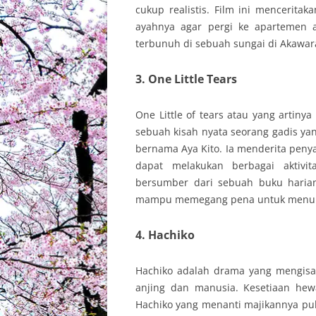
cukup realistis. Film ini mencerit
ayahnya agar pergi ke apartemen a
terbunuh di sebuah sungai di Akawar
3. One Little Tears
One Little of tears atau yang artinya
sebuah kisah nyata seorang gadis yan
bernama Aya Kito. Ia menderita penya
dapat melakukan berbagai aktivit
bersumber dari sebuah buku harian
mampu memegang pena untuk menulis
4. Hachiko
Hachiko adalah drama yang mengis
anjing dan manusia. Kesetiaan hew
Hachiko yang menanti majikannya pula